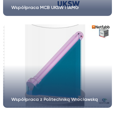
Współpraca MCB UKSW i IAMG
Dnia 26 czerwca 2025 r. Multidyscyplinarne
Centrum Badawcze UKSW, reprezentowane...
Współpraca z Politechniką Wrocławską
Pragniemy poinformować, że Multidyscyplinarne