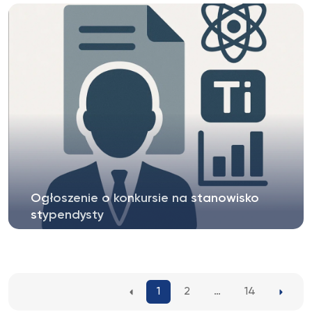
Centrum Badawcze UKSW rozpoczęło...
Ogłoszenie o konkursie na stanowisko
stypendysty
Ogłoszenie na stanowisko
Stypendysty/doktoranta w projekcie OPUS-26...
1
2
…
14