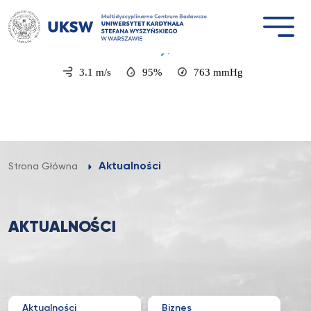
P
Warsaw
20°C
t
Deszcz
3.1 m/s
95%
763
mmHg
Aktualności
Strona Główna
AKTUALNOŚCI
Aktualności
Biznes